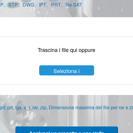
 PDF、STEP、STP、DWG、IPT、PRT、file SAT
Trascina i file qui oppure
Seleziona i
file
sldprt, prt, igs, x_t, rar, zip, Dimensione massima del file per rar 