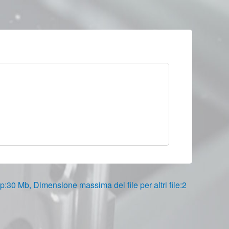
e zip:30 Mb, Dimensione massima del file per altri file:2