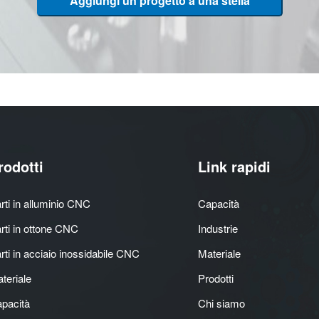
Aggiungi un progetto a una stella
rodotti
Link rapidi
rti in alluminio CNC
Capacità
rti in ottone CNC
Industrie
rti in acciaio inossidabile CNC
Materiale
teriale
Prodotti
pacità
Chi siamo