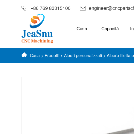
+86 769 83315100
engineer@cncpartsc
Casa
Capacità
In
Casa
>
Prodotti
>
Alberi personalizzati
> Albero filettat