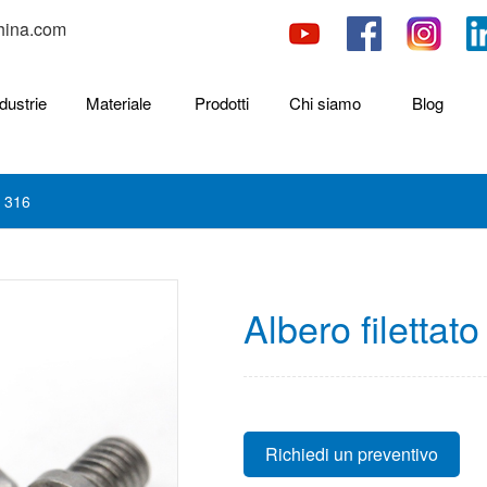
hina.com
dustrie
Materiale
Prodotti
Chi siamo
Blog
o 316
Albero filettat
Richiedi un preventivo