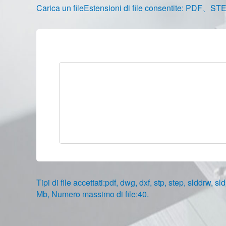
Carica un fileEstensioni di file consentite:
Tipi di file accettati:pdf, dwg, dxf, stp, step, slddrw, 
Mb, Numero massimo di file:40.