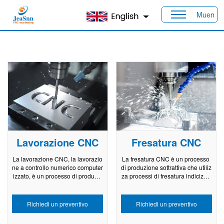
Muen
Casa
>
Prodotti
>
Capacità
Lavorazione CNC
Fresatura CNC
La lavorazione CNC, la lavorazio
La fresatura CNC è un processo
ne a controllo numerico computer
di produzione sottrattiva che utiliz
izzato, è un processo di produzio
za processi di fresatura indicizzat
ne CNC ampiamente utilizzato. I
i a 3 assi, 4 assi e 5 assi per tagli
mpiega sistemi di controllo nume
are materiale solido in plastica e
rico computerizzato per azionare
metallo nelle parti finali. La fresat
Richiedi un preventivo
Richiedi un preventivo
automaticamente le macchine ut
ura CNC produce forme geometri
ensili e rimuovere materiale per c
che e piani complessi per un&#3