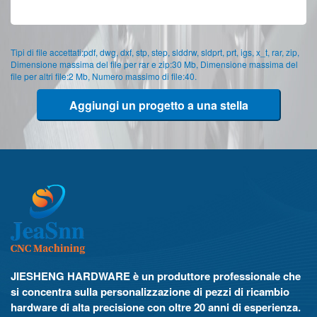
Tipi di file accettati:pdf, dwg, dxf, stp, step, slddrw, sldprt, prt, igs, x_t, rar, zip,
Dimensione massima del file per rar e zip:30 Mb, Dimensione massima del
file per altri file:2 Mb, Numero massimo di file:40.
Aggiungi un progetto a una stella
JIESHENG HARDWARE è un produttore professionale che
si concentra sulla personalizzazione di pezzi di ricambio
hardware di alta precisione con oltre 20 anni di esperienza.