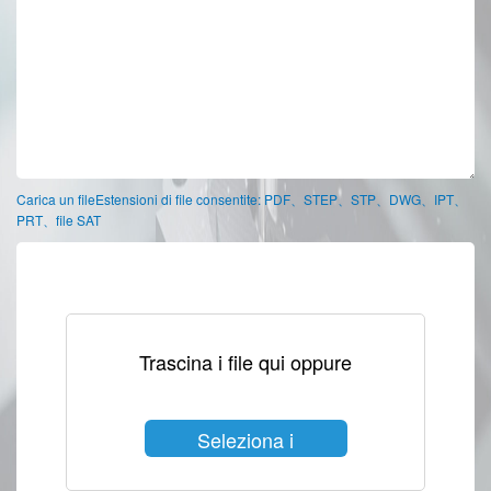
Carica un fileEstensioni di file consentite: PDF、STEP、STP、DWG、IPT、
PRT、file SAT
Trascina i file qui oppure
Seleziona i
file