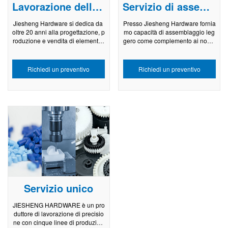
Lavorazione delle viti
Servizio di assemblaggio
Jiesheng Hardware si dedica da
Presso Jiesheng Hardware fornia
oltre 20 anni alla progettazione, p
mo capacità di assemblaggio leg
roduzione e vendita di elementi d
gero come complemento ai nostri
i fissaggio di precisione, fornend
servizi di lavorazione meccanica
o ai clienti servizi completi. Dispo
di precisione. Oltre a realizzare c
niamo di un team tecnico professi
omponenti di precisione, possia
Richiedi un preventivo
Richiedi un preventivo
onale e di un team di ingegneri in
mo assemblarli in parti finite o uni
grado di offrire progetti di prodott
tà di sottoassemblaggio, aggiung
i ragionevoli e formulare piani di
endo servizi a valore aggiunto pe
produzione efficienti e di alta qua
r i clienti.
lità per i nostri clienti. I nostri proc
essi di produzione di viti prevedo
no due metodi principali: produzi
one di viti e lavorazione di tornitu
ra CNC.
Servizio unico
JIESHENG HARDWARE è un pro
duttore di lavorazione di precisio
ne con cinque linee di produzion