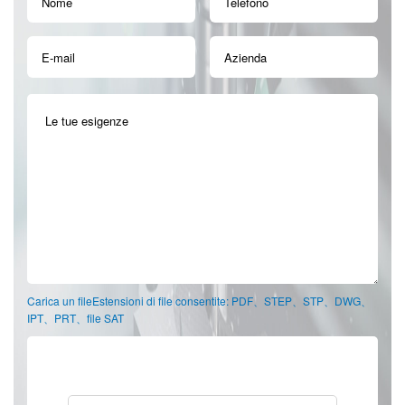
Carica un fileEstensioni di file consentite: PDF、STEP、STP、DWG、
IPT、PRT、file SAT