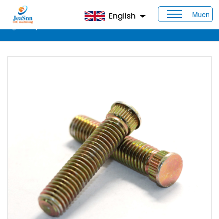
Muen
Casa
>
Prodotti
>
Viti e dadi personalizzati
> Perno ruota
zigrinato personalizzato