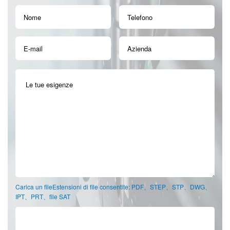
Carica un fileEstensioni di file consentite: PDF、STEP、STP、DWG、
IPT、PRT、file SAT