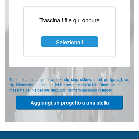
Trascina i file qui oppure
Seleziona i
file
Tipi di file accettati:pdf, dwg, dxf, stp, step, slddrw, sldprt, prt, igs, x_t, rar,
zip, Dimensione massima del file per rar e zip:30 Mb, Dimensione
massima del file per altri file:2 Mb, Numero massimo di file:40.
Aggiungi un progetto a una stella