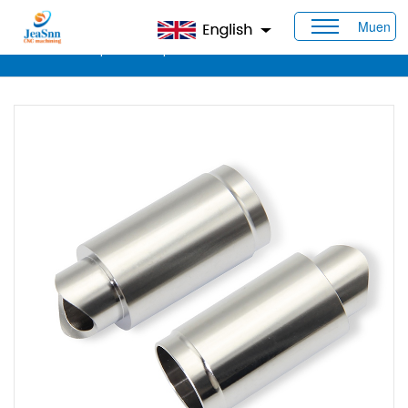
Muen
Casa
>
Prodotti
>
Parti in acciaio inossidabile CNC
> Parti
meccaniche di precisione personalizzate