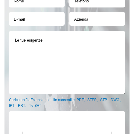
Carica un fileEstensioni di file consentite: PDF、STEP、STP、DWG、
IPT、PRT、file SAT