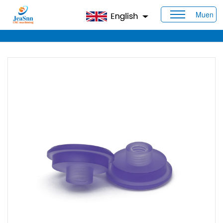
Muen
Casa
>
Prodotti
>
Parti in plastica CNC
> Piccole parti di
tornitura Pom