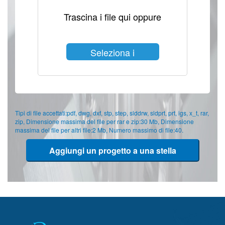
Trascina i file qui oppure
Seleziona i
file
Tipi di file accettati:pdf, dwg, dxf, stp, step, slddrw, sldprt, prt, igs, x_t, rar,
zip, Dimensione massima del file per rar e zip:30 Mb, Dimensione
massima del file per altri file:2 Mb, Numero massimo di file:40.
Aggiungi un progetto a una stella